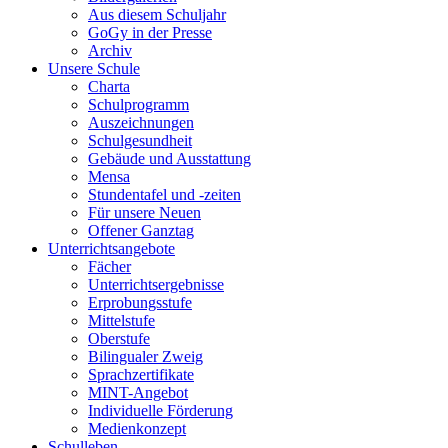
Aus diesem Schuljahr
GoGy in der Presse
Archiv
Unsere Schule
Charta
Schulprogramm
Auszeichnungen
Schulgesundheit
Gebäude und Ausstattung
Mensa
Stundentafel und -zeiten
Für unsere Neuen
Offener Ganztag
Unterrichtsangebote
Fächer
Unterrichtsergebnisse
Erprobungsstufe
Mittelstufe
Oberstufe
Bilingualer Zweig
Sprachzertifikate
MINT-Angebot
Individuelle Förderung
Medienkonzept
Schulleben