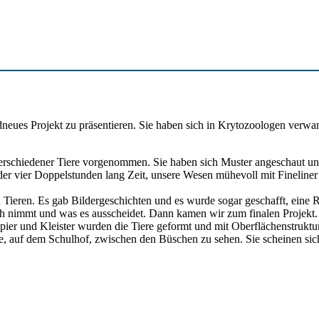
eues Projekt zu präsentieren. Sie haben sich in Krytozoologen verwande
erschiedener Tiere vorgenommen. Sie haben sich Muster angeschaut und
der vier Doppelstunden lang Zeit, unsere Wesen mühevoll mit Fineliner 
n Tieren. Es gab Bildergeschichten und es wurde sogar geschafft, ein
ch nimmt und was es ausscheidet. Dann kamen wir zum finalen Projekt. 
apier und Kleister wurden die Tiere geformt und mit Oberflächenstruk
e, auf dem Schulhof, zwischen den Büschen zu sehen. Sie scheinen sich