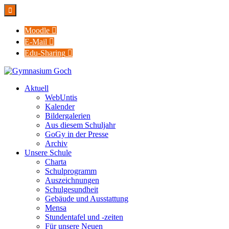

Moodle

E-Mail

Edu-Sharing

Aktuell
WebUntis
Kalender
Bildergalerien
Aus diesem Schuljahr
GoGy in der Presse
Archiv
Unsere Schule
Charta
Schulprogramm
Auszeichnungen
Schulgesundheit
Gebäude und Ausstattung
Mensa
Stundentafel und -zeiten
Für unsere Neuen