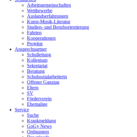
Arbeitsgemeinschaften
Wettbewerbe
Auslandserfahrungen
Kunst-Musik-Literatur
Studien- und Berufsorientierung
Fahrten
Kooperationen
Projekte
Ansprechpartner
Schulleitung
Kollegium
Sekretariat
Beratung
Schulsozialarbeiterin
Offener Ganztag
Eltern
SV
Förderverein
Ehemalige
Service
Suche
Krankmeldung
GoGy News
Ordnungen