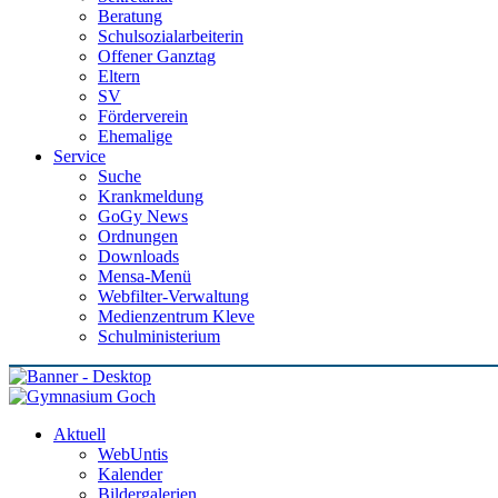
Beratung
Schulsozialarbeiterin
Offener Ganztag
Eltern
SV
Förderverein
Ehemalige
Service
Suche
Krankmeldung
GoGy News
Ordnungen
Downloads
Mensa-Menü
Webfilter-Verwaltung
Medienzentrum Kleve
Schulministerium
Aktuell
WebUntis
Kalender
Bildergalerien