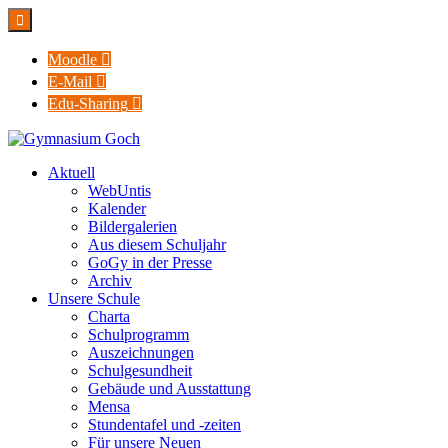

Moodle

E-Mail

Edu-Sharing

Aktuell
WebUntis
Kalender
Bildergalerien
Aus diesem Schuljahr
GoGy in der Presse
Archiv
Unsere Schule
Charta
Schulprogramm
Auszeichnungen
Schulgesundheit
Gebäude und Ausstattung
Mensa
Stundentafel und -zeiten
Für unsere Neuen