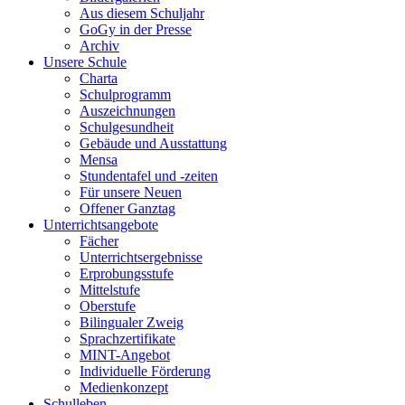
Aus diesem Schuljahr
GoGy in der Presse
Archiv
Unsere Schule
Charta
Schulprogramm
Auszeichnungen
Schulgesundheit
Gebäude und Ausstattung
Mensa
Stundentafel und -zeiten
Für unsere Neuen
Offener Ganztag
Unterrichtsangebote
Fächer
Unterrichtsergebnisse
Erprobungsstufe
Mittelstufe
Oberstufe
Bilingualer Zweig
Sprachzertifikate
MINT-Angebot
Individuelle Förderung
Medienkonzept
Schulleben