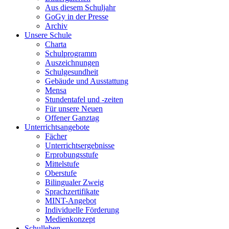
Aus diesem Schuljahr
GoGy in der Presse
Archiv
Unsere Schule
Charta
Schulprogramm
Auszeichnungen
Schulgesundheit
Gebäude und Ausstattung
Mensa
Stundentafel und -zeiten
Für unsere Neuen
Offener Ganztag
Unterrichtsangebote
Fächer
Unterrichtsergebnisse
Erprobungsstufe
Mittelstufe
Oberstufe
Bilingualer Zweig
Sprachzertifikate
MINT-Angebot
Individuelle Förderung
Medienkonzept
Schulleben