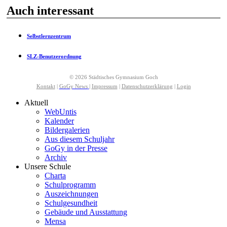
Auch interessant
Selbstlernzentrum
SLZ-Benutzerordnung
© 2026 Städtisches Gymnasium Goch
Kontakt
|
GoGy News
|
Impressum
|
Datenschutzerklärung
|
Login
Aktuell
WebUntis
Kalender
Bildergalerien
Aus diesem Schuljahr
GoGy in der Presse
Archiv
Unsere Schule
Charta
Schulprogramm
Auszeichnungen
Schulgesundheit
Gebäude und Ausstattung
Mensa