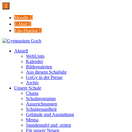

Moodle

E-Mail

Edu-Sharing

Aktuell
WebUntis
Kalender
Bildergalerien
Aus diesem Schuljahr
GoGy in der Presse
Archiv
Unsere Schule
Charta
Schulprogramm
Auszeichnungen
Schulgesundheit
Gebäude und Ausstattung
Mensa
Stundentafel und -zeiten
Für unsere Neuen