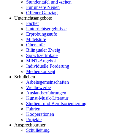
Stundentafel und -zeiten
Für unsere Neuen
Offener Ganztag
Unterrichtsangebote
Fächer
Unterrichtsergebnisse
Erprobungsstufe
Mittelstufe
Oberstufe
Bilingualer Zweig
Sprachzertifikate
MINT-Angebot
Individuelle Förderung
Medienkonzept
Schulleben
Arbeitsgemeinschaften
Wettbewerbe
Auslandserfahrungen
Kunst-Musik-Literatur
Studien- und Berufsorientierung
Fahrten
Kooperationen
Projekte
Ansprechpartner
Schulleitung