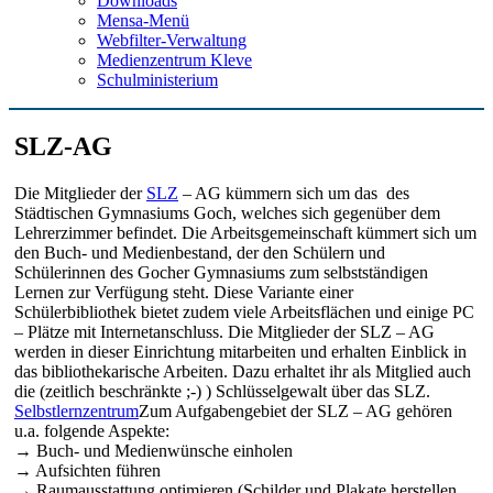
Downloads
Mensa-Menü
Webfilter-Verwaltung
Medienzentrum Kleve
Schulministerium
SLZ-AG
Die Mitglieder der
SLZ
– AG kümmern sich um das des
Städtischen Gymnasiums Goch, welches sich gegenüber dem
Lehrerzimmer befindet. Die Arbeitsgemeinschaft kümmert sich um
den Buch- und Medienbestand, der den Schülern und
Schülerinnen des Gocher Gymnasiums zum selbstständigen
Lernen zur Verfügung steht. Diese Variante einer
Schülerbibliothek bietet zudem viele Arbeitsflächen und einige PC
– Plätze mit Internetanschluss. Die Mitglieder der SLZ – AG
werden in dieser Einrichtung mitarbeiten und erhalten Einblick in
das bibliothekarische Arbeiten. Dazu erhaltet ihr als Mitglied auch
die (zeitlich beschränkte ;-) ) Schlüsselgewalt über das SLZ.
Selbstlernzentrum
Zum Aufgabengebiet der SLZ – AG gehören
u.a. folgende Aspekte:
→ Buch- und Medienwünsche einholen
→ Aufsichten führen
→ Raumausstattung optimieren (Schilder und Plakate herstellen,