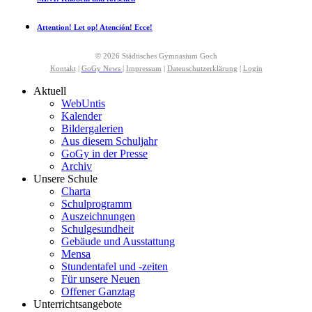
Attention! Let op! Atención! Ecce!
© 2026 Städtisches Gymnasium Goch
Kontakt
|
GoGy News
|
Impressum
|
Datenschutzerklärung
|
Login
Aktuell
WebUntis
Kalender
Bildergalerien
Aus diesem Schuljahr
GoGy in der Presse
Archiv
Unsere Schule
Charta
Schulprogramm
Auszeichnungen
Schulgesundheit
Gebäude und Ausstattung
Mensa
Stundentafel und -zeiten
Für unsere Neuen
Offener Ganztag
Unterrichtsangebote