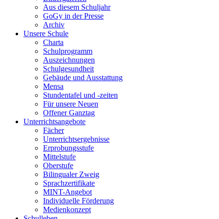
Aus diesem Schuljahr
GoGy in der Presse
Archiv
Unsere Schule
Charta
Schulprogramm
Auszeichnungen
Schulgesundheit
Gebäude und Ausstattung
Mensa
Stundentafel und -zeiten
Für unsere Neuen
Offener Ganztag
Unterrichtsangebote
Fächer
Unterrichtsergebnisse
Erprobungsstufe
Mittelstufe
Oberstufe
Bilingualer Zweig
Sprachzertifikate
MINT-Angebot
Individuelle Förderung
Medienkonzept
Schulleben