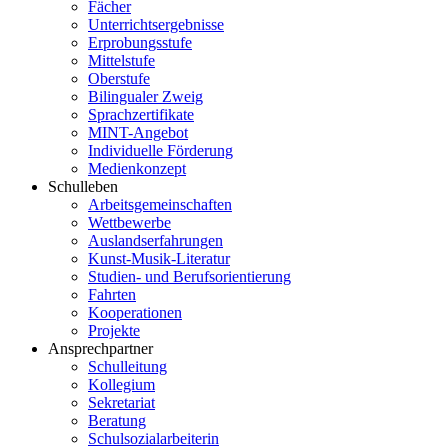
Fächer
Unterrichtsergebnisse
Erprobungsstufe
Mittelstufe
Oberstufe
Bilingualer Zweig
Sprachzertifikate
MINT-Angebot
Individuelle Förderung
Medienkonzept
Schulleben
Arbeitsgemeinschaften
Wettbewerbe
Auslandserfahrungen
Kunst-Musik-Literatur
Studien- und Berufsorientierung
Fahrten
Kooperationen
Projekte
Ansprechpartner
Schulleitung
Kollegium
Sekretariat
Beratung
Schulsozialarbeiterin