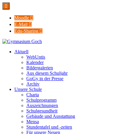

Moodle

E-Mail

Edu-Sharing

Aktuell
WebUntis
Kalender
Bildergalerien
Aus diesem Schuljahr
GoGy in der Presse
Archiv
Unsere Schule
Charta
Schulprogramm
Auszeichnungen
Schulgesundheit
Gebäude und Ausstattung
Mensa
Stundentafel und -zeiten
Für unsere Neuen