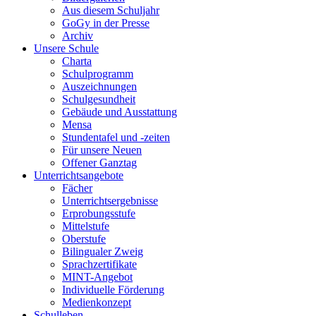
Aus diesem Schuljahr
GoGy in der Presse
Archiv
Unsere Schule
Charta
Schulprogramm
Auszeichnungen
Schulgesundheit
Gebäude und Ausstattung
Mensa
Stundentafel und -zeiten
Für unsere Neuen
Offener Ganztag
Unterrichtsangebote
Fächer
Unterrichtsergebnisse
Erprobungsstufe
Mittelstufe
Oberstufe
Bilingualer Zweig
Sprachzertifikate
MINT-Angebot
Individuelle Förderung
Medienkonzept
Schulleben