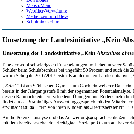
Downloads
Mensa-Menü
Webfilter-Verwaltung
Medienzentrum Kleve
Schulministerium
Umsetzung der Landesinitiative „Kein Ab
Umsetzung der Landesinitiative
„Kein Abschluss ohn
Eine der wohl schwierigsten Entscheidungen im Leben unserer Schüleri
Schüler beim Schulabschluss bei ungefähr 50 Prozent und auch die Z
wir im Schuljahr 2016/2017 erstmals an der neuen Landesinitiative
„K
„KAoA“
ist am Städtischen Gymnasium Goch ein weiterer Baustein in 
bereits in der Jahrgangsstufe 8 mit der sogenannten Potentialanalyse
dessen Räumlichkeiten verschiedene Übungen und Rollenspiele durchg
findet ein ca. 30-minütiges Auswertungsgespräch mit den Mitarbeiter
erwünscht ist, da Eltern von ihren Kindern als „Berufsberater Nr. 1“
An die Potenzialanalyse und das Auswertungsgespräch schließen sich
mit dem bereits bestehenden dreitägigen Sozialpraktikum an, bevor 