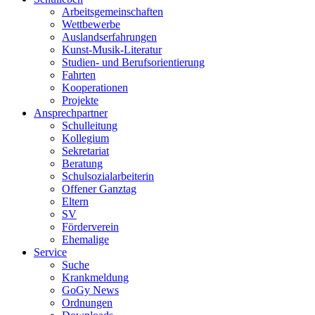
Arbeitsgemeinschaften
Wettbewerbe
Auslandserfahrungen
Kunst-Musik-Literatur
Studien- und Berufsorientierung
Fahrten
Kooperationen
Projekte
Ansprechpartner
Schulleitung
Kollegium
Sekretariat
Beratung
Schulsozialarbeiterin
Offener Ganztag
Eltern
SV
Förderverein
Ehemalige
Service
Suche
Krankmeldung
GoGy News
Ordnungen