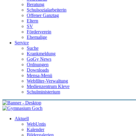
Beratung
Schulsozialarbeiterin
Offener Ganztag
Eltern
SV
Förderverein
Ehemalige
Service
Suche
Krankmeldung
GoGy News
Ordnungen
Downloads
Mensa-Menü
Webfilter-Verwaltung
Medienzentrum Kleve
Schulministerium
Aktuell
WebUntis
Kalender
Bildergalerien