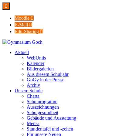

Moodle

E-Mail

Edu-Sharing

Aktuell
WebUntis
Kalender
Bildergalerien
Aus diesem Schuljahr
GoGy in der Presse
Archiv
Unsere Schule
Charta
Schulprogramm
Auszeichnungen
Schulgesundheit
Gebäude und Ausstattung
Mensa
Stundentafel und -zeiten
Für unsere Neuen