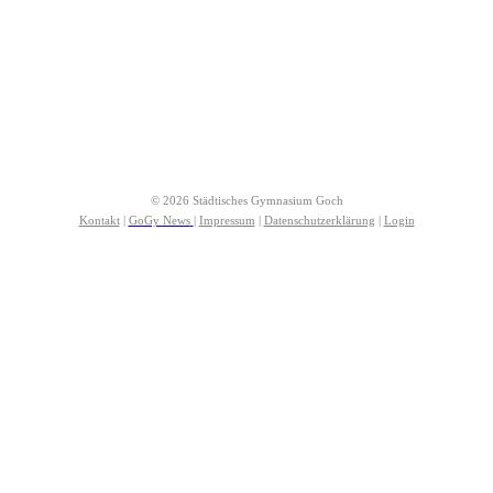
© 2026 Städtisches Gymnasium Goch
Kontakt
|
GoGy News
|
Impressum
|
Datenschutzerklärung
|
Login