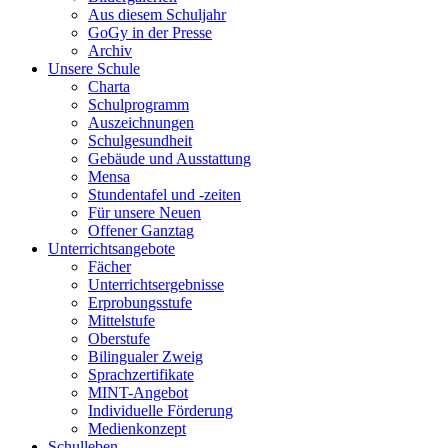
Aus diesem Schuljahr
GoGy in der Presse
Archiv
Unsere Schule
Charta
Schulprogramm
Auszeichnungen
Schulgesundheit
Gebäude und Ausstattung
Mensa
Stundentafel und -zeiten
Für unsere Neuen
Offener Ganztag
Unterrichtsangebote
Fächer
Unterrichtsergebnisse
Erprobungsstufe
Mittelstufe
Oberstufe
Bilingualer Zweig
Sprachzertifikate
MINT-Angebot
Individuelle Förderung
Medienkonzept
Schulleben