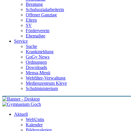
Beratung
Schulsozialarbeiterin
Offener Ganztag
Eltern
SV
Förderverein
Ehemalige
Service
Suche
Krankmeldung
GoGy News
Ordnungen
Downloads
Mensa-Menü
Webfilter-Verwaltung
Medienzentrum Kleve
Schulministerium
Aktuell
WebUntis
Kalender
Bildergalerien