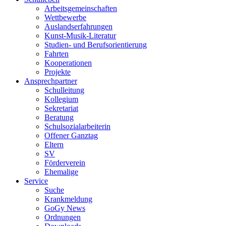
Arbeitsgemeinschaften
Wettbewerbe
Auslandserfahrungen
Kunst-Musik-Literatur
Studien- und Berufsorientierung
Fahrten
Kooperationen
Projekte
Ansprechpartner
Schulleitung
Kollegium
Sekretariat
Beratung
Schulsozialarbeiterin
Offener Ganztag
Eltern
SV
Förderverein
Ehemalige
Service
Suche
Krankmeldung
GoGy News
Ordnungen