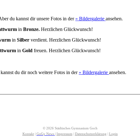
 Aber du kannst dir unsere Fotos in der
» Bildergalerie
ansehen.
ttwurm
in
Bronze.
Herzlichen Glückwunsch!
wurm
in
Silber
verdient. Herzlichen Glückwunsch!
ttwurm
in
Gold
freuen. Herzlichen Glückwunsch!
kannst du dir noch weitere Fotos in der
» Bildergalerie
ansehen.
© 2026 Städtisches Gymnasium Goch
Kontakt
|
GoGy News
|
Impressum
|
Datenschutzerklärung
|
Login