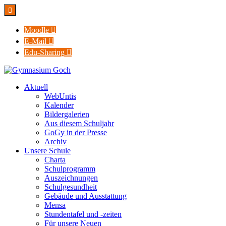

Moodle

E-Mail

Edu-Sharing

Aktuell
WebUntis
Kalender
Bildergalerien
Aus diesem Schuljahr
GoGy in der Presse
Archiv
Unsere Schule
Charta
Schulprogramm
Auszeichnungen
Schulgesundheit
Gebäude und Ausstattung
Mensa
Stundentafel und -zeiten
Für unsere Neuen