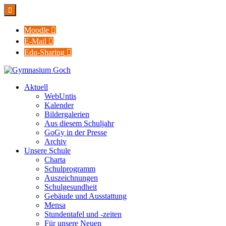

Moodle

E-Mail

Edu-Sharing

Aktuell
WebUntis
Kalender
Bildergalerien
Aus diesem Schuljahr
GoGy in der Presse
Archiv
Unsere Schule
Charta
Schulprogramm
Auszeichnungen
Schulgesundheit
Gebäude und Ausstattung
Mensa
Stundentafel und -zeiten
Für unsere Neuen