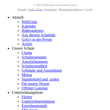
© 2026 Städtisches Gymnasium Goch
Kontakt
|
GoGy News
|
Impressum
|
Datenschutzerklärung
|
Login
Aktuell
WebUntis
Kalender
Bildergalerien
Aus diesem Schuljahr
GoGy in der Presse
Archiv
Unsere Schule
Charta
Schulprogramm
Auszeichnungen
Schulgesundheit
Gebäude und Ausstattung
Mensa
Stundentafel und -zeiten
Für unsere Neuen
Offener Ganztag
Unterrichtsangebote
Fächer
Unterrichtsergebnisse
Erprobungsstufe