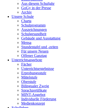
Aus diesem Schuljahr
GoGy in der Presse
Archiv
Unsere Schule
Charta
Schulprogramm
Auszeichnungen
Schulgesundheit
Gebäude und Ausstattung
Mensa
Stundentafel und -zeiten
Für unsere Neuen
Offener Ganztag
Unterrichtsangebote
Fächer
Unterrichtsergebnisse
Erprobungsstufe
Mittelstufe
Oberstufe
Bilingualer Zweig
Sprachzertifikate
MINT-Angebot
Individuelle Förderung
Medienkonzept
Schulleben