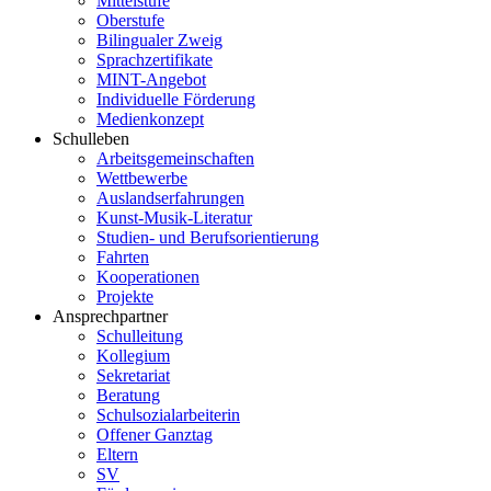
Mittelstufe
Oberstufe
Bilingualer Zweig
Sprachzertifikate
MINT-Angebot
Individuelle Förderung
Medienkonzept
Schulleben
Arbeitsgemeinschaften
Wettbewerbe
Auslandserfahrungen
Kunst-Musik-Literatur
Studien- und Berufsorientierung
Fahrten
Kooperationen
Projekte
Ansprechpartner
Schulleitung
Kollegium
Sekretariat
Beratung
Schulsozialarbeiterin
Offener Ganztag
Eltern
SV