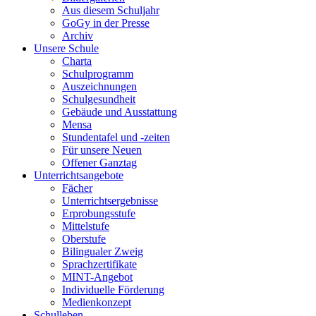
Aus diesem Schuljahr
GoGy in der Presse
Archiv
Unsere Schule
Charta
Schulprogramm
Auszeichnungen
Schulgesundheit
Gebäude und Ausstattung
Mensa
Stundentafel und -zeiten
Für unsere Neuen
Offener Ganztag
Unterrichtsangebote
Fächer
Unterrichtsergebnisse
Erprobungsstufe
Mittelstufe
Oberstufe
Bilingualer Zweig
Sprachzertifikate
MINT-Angebot
Individuelle Förderung
Medienkonzept
Schulleben