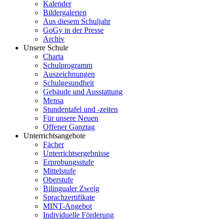
Kalender
Bildergalerien
Aus diesem Schuljahr
GoGy in der Presse
Archiv
Unsere Schule
Charta
Schulprogramm
Auszeichnungen
Schulgesundheit
Gebäude und Ausstattung
Mensa
Stundentafel und -zeiten
Für unsere Neuen
Offener Ganztag
Unterrichtsangebote
Fächer
Unterrichtsergebnisse
Erprobungsstufe
Mittelstufe
Oberstufe
Bilingualer Zweig
Sprachzertifikate
MINT-Angebot
Individuelle Förderung