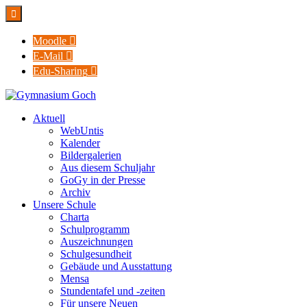

Moodle

E-Mail

Edu-Sharing

Aktuell
WebUntis
Kalender
Bildergalerien
Aus diesem Schuljahr
GoGy in der Presse
Archiv
Unsere Schule
Charta
Schulprogramm
Auszeichnungen
Schulgesundheit
Gebäude und Ausstattung
Mensa
Stundentafel und -zeiten
Für unsere Neuen