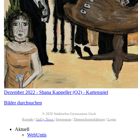
Dezember 2022 - Shana Kappeller (Q2) - Kartenspiel
Bilder durchsuchen
© 2026 Städtisches Gymnasium Goch
Kontakt
|
GoGy News
|
Impressum
|
Datenschutzerklärung
|
Login
Aktuell
WebUntis