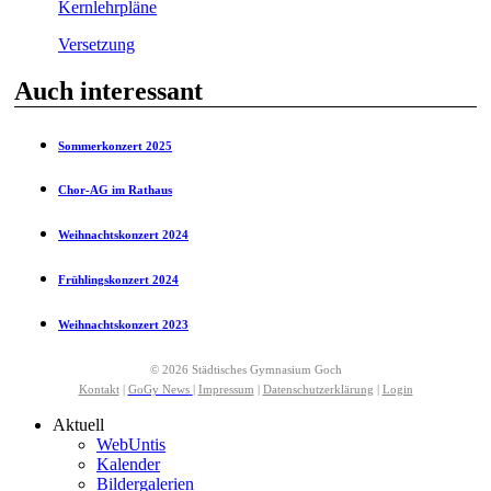
Kernlehrpläne
Versetzung
Auch interessant
Sommerkonzert 2025
Chor-AG im Rathaus
Weihnachtskonzert 2024
Frühlingskonzert 2024
Weihnachtskonzert 2023
© 2026 Städtisches Gymnasium Goch
Kontakt
|
GoGy News
|
Impressum
|
Datenschutzerklärung
|
Login
Aktuell
WebUntis
Kalender
Bildergalerien