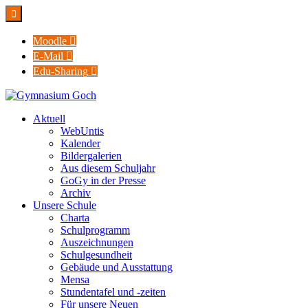

Moodle

E-Mail

Edu-Sharing

Aktuell
WebUntis
Kalender
Bildergalerien
Aus diesem Schuljahr
GoGy in der Presse
Archiv
Unsere Schule
Charta
Schulprogramm
Auszeichnungen
Schulgesundheit
Gebäude und Ausstattung
Mensa
Stundentafel und -zeiten
Für unsere Neuen