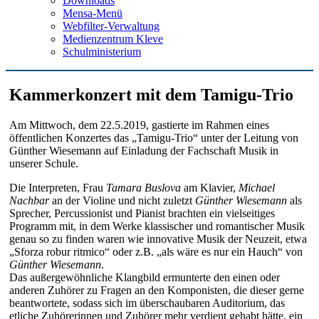
Downloads
Mensa-Menü
Webfilter-Verwaltung
Medienzentrum Kleve
Schulministerium
Kammerkonzert mit dem Tamigu-Trio
Am Mittwoch, dem 22.5.2019, gastierte im Rahmen eines
öffentlichen Konzertes das „Tamigu-Trio“ unter der Leitung von
Günther Wiesemann auf Einladung der Fachschaft Musik in
unserer Schule.
Die Interpreten, Frau
Tamara Buslova
am Klavier,
Michael
Nachbar
an der Violine und nicht zuletzt
Günther Wiesemann
als
Sprecher, Percussionist und Pianist brachten ein vielseitiges
Programm mit, in dem Werke klassischer und romantischer Musik
genau so zu finden waren wie innovative Musik der Neuzeit, etwa
„Sforza robur ritmico“ oder z.B. „als wäre es nur ein Hauch“ von
Günther Wiesemann
.
Das außergewöhnliche Klangbild ermunterte den einen oder
anderen Zuhörer zu Fragen an den Komponisten, die dieser gerne
beantwortete, sodass sich im überschaubaren Auditorium, das
etliche Zuhörerinnen und Zuhörer mehr verdient gehabt hätte, ein