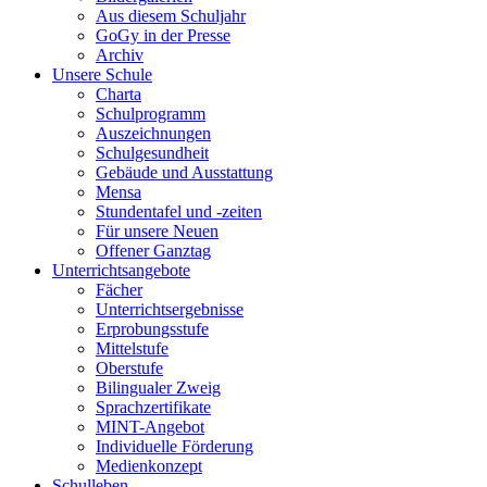
Aus diesem Schuljahr
GoGy in der Presse
Archiv
Unsere Schule
Charta
Schulprogramm
Auszeichnungen
Schulgesundheit
Gebäude und Ausstattung
Mensa
Stundentafel und -zeiten
Für unsere Neuen
Offener Ganztag
Unterrichtsangebote
Fächer
Unterrichtsergebnisse
Erprobungsstufe
Mittelstufe
Oberstufe
Bilingualer Zweig
Sprachzertifikate
MINT-Angebot
Individuelle Förderung
Medienkonzept
Schulleben