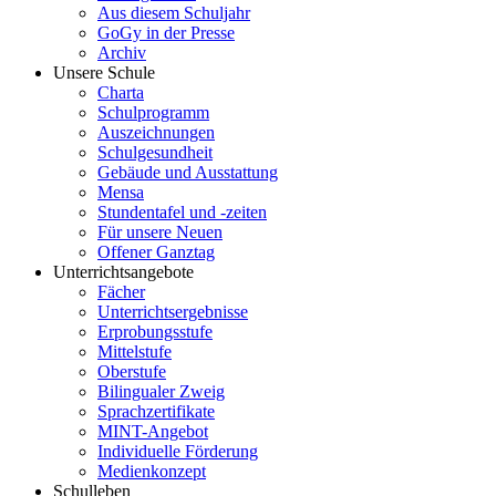
Aus diesem Schuljahr
GoGy in der Presse
Archiv
Unsere Schule
Charta
Schulprogramm
Auszeichnungen
Schulgesundheit
Gebäude und Ausstattung
Mensa
Stundentafel und -zeiten
Für unsere Neuen
Offener Ganztag
Unterrichtsangebote
Fächer
Unterrichtsergebnisse
Erprobungsstufe
Mittelstufe
Oberstufe
Bilingualer Zweig
Sprachzertifikate
MINT-Angebot
Individuelle Förderung
Medienkonzept
Schulleben