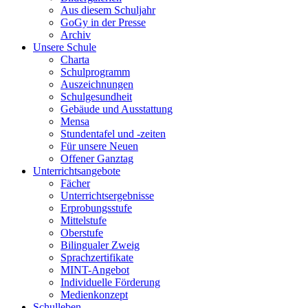
Aus diesem Schuljahr
GoGy in der Presse
Archiv
Unsere Schule
Charta
Schulprogramm
Auszeichnungen
Schulgesundheit
Gebäude und Ausstattung
Mensa
Stundentafel und -zeiten
Für unsere Neuen
Offener Ganztag
Unterrichtsangebote
Fächer
Unterrichtsergebnisse
Erprobungsstufe
Mittelstufe
Oberstufe
Bilingualer Zweig
Sprachzertifikate
MINT-Angebot
Individuelle Förderung
Medienkonzept
Schulleben