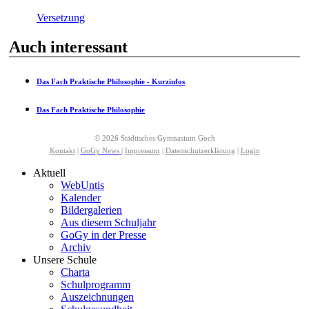
Versetzung
Auch interessant
Das Fach Praktische Philosophie - Kurzinfos
Das Fach Praktische Philosophie
© 2026 Städtisches Gymnasium Goch
Kontakt
|
GoGy News
|
Impressum
|
Datenschutzerklärung
|
Login
Aktuell
WebUntis
Kalender
Bildergalerien
Aus diesem Schuljahr
GoGy in der Presse
Archiv
Unsere Schule
Charta
Schulprogramm
Auszeichnungen