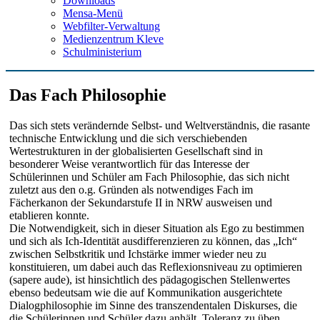
Downloads
Mensa-Menü
Webfilter-Verwaltung
Medienzentrum Kleve
Schulministerium
Das Fach Philosophie
Das sich stets verändernde Selbst- und Weltverständnis, die rasante
technische Entwicklung und die sich verschiebenden
Wertestrukturen in der globalisierten Gesellschaft sind in
besonderer Weise verantwortlich für das Interesse der
Schülerinnen und Schüler am Fach Philosophie, das sich nicht
zuletzt aus den o.g. Gründen als notwendiges Fach im
Fächerkanon der Sekundarstufe II in NRW ausweisen und
etablieren konnte.
Die Notwendigkeit, sich in dieser Situation als Ego zu bestimmen
und sich als Ich-Identität ausdifferenzieren zu können, das „Ich“
zwischen Selbstkritik und Ichstärke immer wieder neu zu
konstituieren, um dabei auch das Reflexionsniveau zu optimieren
(sapere aude), ist hinsichtlich des pädagogischen Stellenwertes
ebenso bedeutsam wie die auf Kommunikation ausgerichtete
Dialogphilosophie im Sinne des transzendentalen Diskurses, die
die Schülerinnen und Schüler dazu anhält, Toleranz zu üben,