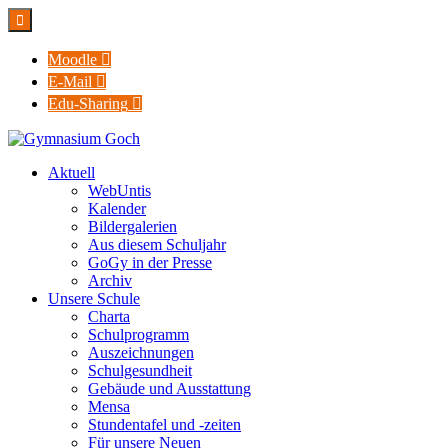

Moodle

E-Mail

Edu-Sharing

Aktuell
WebUntis
Kalender
Bildergalerien
Aus diesem Schuljahr
GoGy in der Presse
Archiv
Unsere Schule
Charta
Schulprogramm
Auszeichnungen
Schulgesundheit
Gebäude und Ausstattung
Mensa
Stundentafel und -zeiten
Für unsere Neuen