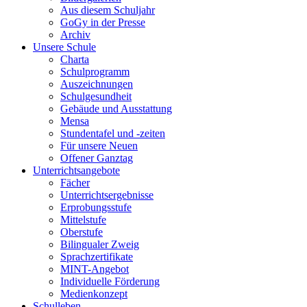
Aus diesem Schuljahr
GoGy in der Presse
Archiv
Unsere Schule
Charta
Schulprogramm
Auszeichnungen
Schulgesundheit
Gebäude und Ausstattung
Mensa
Stundentafel und -zeiten
Für unsere Neuen
Offener Ganztag
Unterrichtsangebote
Fächer
Unterrichtsergebnisse
Erprobungsstufe
Mittelstufe
Oberstufe
Bilingualer Zweig
Sprachzertifikate
MINT-Angebot
Individuelle Förderung
Medienkonzept
Schulleben