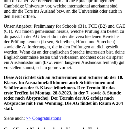
hilft dir dabei. Wir bereiten dich auf die Sprachprüfungen der
Cambridge University vor, welche international anerkannt sind
und dir die Tore ins Ausland bzw. an die Universität oder auch in
den Beruf öffnen.
Unser Angebot: Preliminary for Schools (B1), FCE (B2) und CAE
(C1). Wir finden gemeinsam heraus, welche Prüfung am besten zu
dir passt. In der AG lernst du in der die verschiedenen Bereiche
der Prüfung kennen (Lesen, Schreiben, Hören und Sprechen)
sowie die Anforderungen, die in den Prüfungen an dich gestellt
werden. Wenn du an der englischen Sprache interessiert bist, deine
Englischkenntnisse testen und verbessern möchtest oder dir später
ein Auslandsstudium (bzw. einen längeren Auslandsaufenthalt) gut
vorstellen kannst, schau gerne vorbei.
Diese AG richtet sich an Schülerinnen und Schüler ab der 10.
Klasse. Im Ausnahmefall können auch Schülerinnen und
Schüler aus der 9. Klasse teilnehmen. Der Termin für das
erste Treffen ist Montag, 28.8.2023, in der 7. sowie 8. Stunde
(oder nach Absprache). Der Termin der AG erfolgt nach
Absprache mit Frau Wonning. Die AG findet im Raum A 204
statt.
Siehe auch:
>> Congratulations