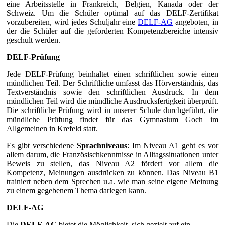
eine Arbeitsstelle in Frankreich, Belgien, Kanada oder der
Schweiz. Um die Schüler optimal auf das DELF-Zertifikat
vorzubereiten, wird jedes Schuljahr eine
DELF-AG
angeboten, in
der die Schüler auf die geforderten Kompetenzbereiche intensiv
geschult werden.
DELF-Prüfung
Jede DELF-Prüfung beinhaltet einen schriftlichen sowie einen
mündlichen Teil. Der Schriftliche umfasst das Hörverständnis, das
Textverständnis sowie den schriftlichen Ausdruck. In dem
mündlichen Teil wird die mündliche Ausdrucksfertigkeit überprüft.
Die schriftliche Prüfung wird in unserer Schule durchgeführt, die
mündliche Prüfung findet für das Gymnasium Goch im
Allgemeinen in Krefeld statt.
Es gibt verschiedene
Sprachniveaus
: Im Niveau A1 geht es vor
allem darum, die Französischkenntnisse in Alltagssituationen unter
Beweis zu stellen, das Niveau A2 fördert vor allem die
Kompetenz, Meinungen ausdrücken zu können. Das Niveau B1
trainiert neben dem Sprechen u.a. wie man seine eigene Meinung
zu einem gegebenem Thema darlegen kann.
DELF-AG
Die
DELF-AG
bietet die Möglichkeit, sich gezielt auf ein