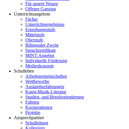
Für unsere Neuen
Offener Ganztag
Unterrichtsangebote
Fächer
Unterrichtsergebnisse
Erprobungsstufe
Mittelstufe
Oberstufe
Bilingualer Zweig
Sprachzertifikate
MINT-Angebot
Individuelle Förderung
Medienkonzept
Schulleben
Arbeitsgemeinschaften
Wettbewerbe
Auslandserfahrungen
Kunst-Musik-Literatur
Studien- und Berufsorientierung
Fahrten
Kooperationen
Projekte
Ansprechpartner
Schulleitung
Kollegium