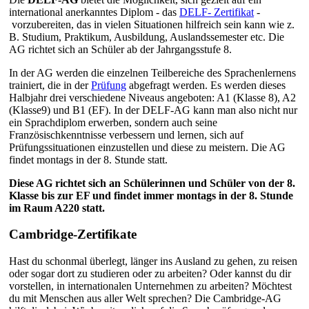
international anerkanntes Diplom - das
DELF- Zertifikat
-
vorzubereiten, das in vielen Situationen hilfreich sein kann wie z.
B. Studium, Praktikum, Ausbildung, Auslandssemester etc. Die
AG richtet sich an Schüler ab der Jahrgangsstufe 8.
In der AG werden die einzelnen Teilbereiche des Sprachenlernens
trainiert, die in der
Prüfung
abgefragt werden. Es werden dieses
Halbjahr drei verschiedene Niveaus angeboten: A1 (Klasse 8), A2
(Klasse9) und B1 (EF). In der DELF-AG kann man also nicht nur
ein Sprachdiplom erwerben, sondern auch seine
Französischkenntnisse verbessern und lernen, sich auf
Prüfungssituationen einzustellen und diese zu meistern. Die AG
findet montags in der 8. Stunde statt.
Diese AG richtet sich an Schülerinnen und Schüler von der 8.
Klasse bis zur EF und findet immer montags in der 8. Stunde
im Raum A220 statt.
Cambridge-Zertifikate
Hast du schonmal überlegt, länger ins Ausland zu gehen, zu reisen
oder sogar dort zu studieren oder zu arbeiten? Oder kannst du dir
vorstellen, in internationalen Unternehmen zu arbeiten? Möchtest
du mit Menschen aus aller Welt sprechen? Die Cambridge-AG