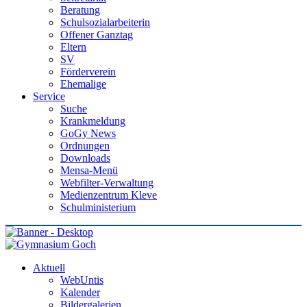
Beratung
Schulsozialarbeiterin
Offener Ganztag
Eltern
SV
Förderverein
Ehemalige
Service
Suche
Krankmeldung
GoGy News
Ordnungen
Downloads
Mensa-Menü
Webfilter-Verwaltung
Medienzentrum Kleve
Schulministerium
Aktuell
WebUntis
Kalender
Bildergalerien