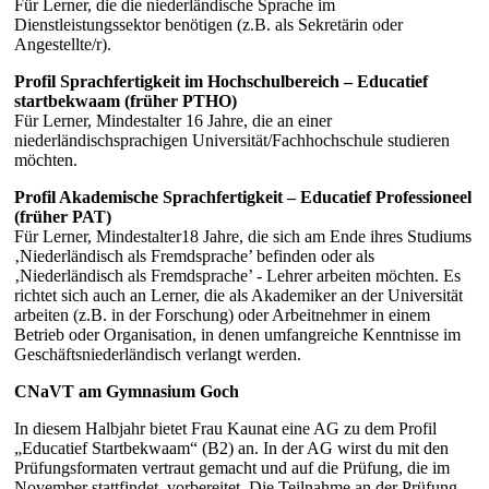
Für Lerner, die die niederländische Sprache im
Dienstleistungssektor benötigen (z.B. als Sekretärin oder
Angestellte/r).
Profil Sprachfertigkeit im Hochschulbereich – Educatief
startbekwaam (früher PTHO)
Für Lerner, Mindestalter 16 Jahre, die an einer
niederländischsprachigen Universität/Fachhochschule studieren
möchten.
Profil Akademische Sprachfertigkeit – Educatief Professioneel
(früher PAT)
Für Lerner, Mindestalter18 Jahre, die sich am Ende ihres Studiums
‚Niederländisch als Fremdsprache’ befinden oder als
‚Niederländisch als Fremdsprache’ - Lehrer arbeiten möchten. Es
richtet sich auch an Lerner, die als Akademiker an der Universität
arbeiten (z.B. in der Forschung) oder Arbeitnehmer in einem
Betrieb oder Organisation, in denen umfangreiche Kenntnisse im
Geschäftsniederländisch verlangt werden.
CNaVT am Gymnasium Goch
In diesem Halbjahr bietet Frau Kaunat eine AG zu dem Profil
„Educatief Startbekwaam“ (B2) an. In der AG wirst du mit den
Prüfungsformaten vertraut gemacht und auf die Prüfung, die im
November stattfindet, vorbereitet. Die Teilnahme an der Prüfung