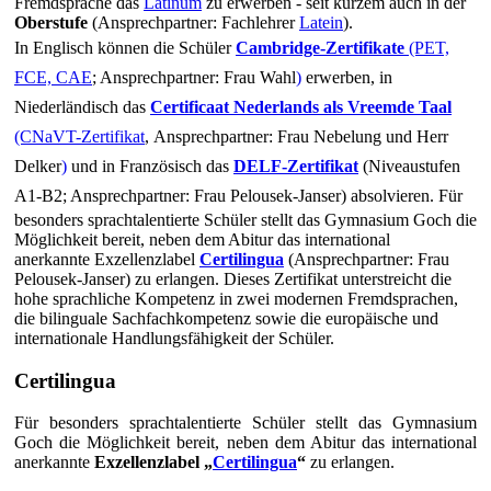
Fremdsprache das
Latinum
zu erwerben - seit kurzem auch in der
Oberstufe
(Ansprechpartner: Fachlehrer
Latein
).
In
Englisch
können die Schüler
Cambridge-Zertifikate
(PET,
FCE, CAE
; Ansprechpartner: Frau Wahl
)
erwerben
,
in
Niederländisch das
Certificaat Nederlands als Vreemde Taal
(CNaVT-Zertifikat
, Ansprechpartner: Frau Nebelung und Herr
Delker
)
und
in Französisch
das
DELF-Zertifikat
(Niveaustufen
A1-B2; Ansprechpartner: Frau Pelousek-Janser) absolvieren.
Für
besonders sprachtalentierte Schüler stellt das Gymnasium Goch die
Möglichkeit bereit, neben dem Abitur das international
anerkannte Exzellenzlabel
Certilingua
(Ansprechpartner: Frau
Pelousek-Janser) zu erlangen. Dieses Zertifikat unterstreicht die
hohe sprachliche Kompetenz in zwei modernen Fremdsprachen,
die bilinguale Sachfachkompetenz sowie die europäische und
internationale Handlungsfähigkeit der Schüler.
Certilingua
Für besonders sprachtalentierte Schüler stellt das Gymnasium
Goch die Möglichkeit bereit, neben dem Abitur das international
anerkannte
Exzellenzlabel „
Certilingua
“
zu erlangen.