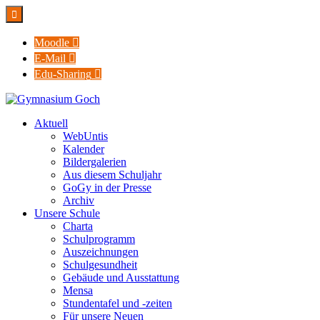

Moodle

E-Mail

Edu-Sharing

Aktuell
WebUntis
Kalender
Bildergalerien
Aus diesem Schuljahr
GoGy in der Presse
Archiv
Unsere Schule
Charta
Schulprogramm
Auszeichnungen
Schulgesundheit
Gebäude und Ausstattung
Mensa
Stundentafel und -zeiten
Für unsere Neuen